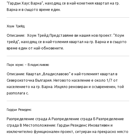
“Гардън Хаус Варна”, находящ се в най-кокетния квартал на гр.
Варна и в същото време един.
Хоум Трейд
Описание: Хоум Трейд Представяме ви нашия нов проект: “Хоум
трейд”, находящ се в най-големия квартал на гр. Варна и в същото
време един от най-обновените.
Парк хоумс – Владиславово
Описание: Квартал „Владиславово“ е най-големият квартал в
Североизточна България. Неговото население е около 1/7 от
населението на гр. Варна. Изцяло реновиран и осъвременен, той
разполага с.
Гардън Резиденс
Разпределение сграда А Разпределение сграда Б Разпределение
сграда В Местоположение: Гардън Резиденс Иновативен и
изключително функционален проект, ситуиран на прекрасно място