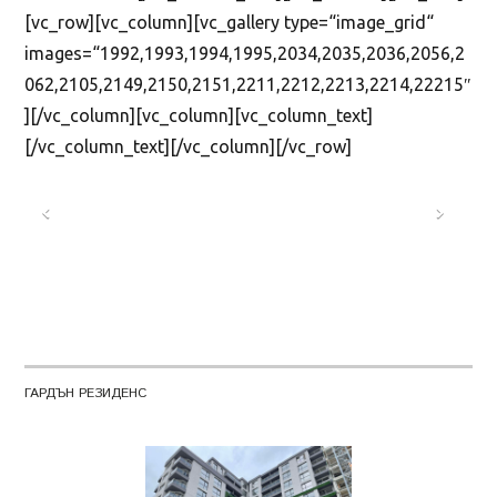
[vc_row][vc_column][vc_gallery type=“image_grid“
images=“1992,1993,1994,1995,2034,2035,2036,2056,2
062,2105,2149,2150,2151,2211,2212,2213,2214,22215″
][/vc_column][vc_column][vc_column_text]
[/vc_column_text][/vc_column][/vc_row]
ГАРДЪН РЕЗИДЕНС