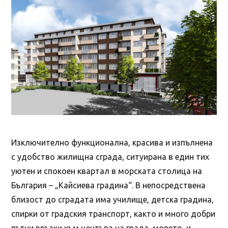
Изключително функционална, красива и изпълнена
с удобство жилищна сграда, ситуирана в един тих
уютен и спокоен квартал в морската столица на
България – „Кайсиева градина“. В непосредствена
близост до сградата има училище, детска градина,
спирки от градския транспорт, както и много добри
пътни връзки към центъра на града, морето, и