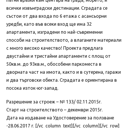
всички извънградски дестинации. Сградата се
състои от два входа по 6 етажа с асансьорни
уредби, като във всеки вход ще има 32
апартамента, изградени по най-съвременни
способи на строителството, а влаганите материали
с много високо качество! Проекта предлага
двустайни и тристайни апартаменти с площ от
50кв.м. до 93кв.м., обособени паркоместа в
дворната част на имота, както и в сутерена, гаражи
и два търговски обекта. Сградата е ориентирана в
посока изток-юг-запад.
Разрешение за строеж – № 133/ 02.11.2015г.
Старт на строителството – декември 2015г.
Дата на издаване на Удостоверение за ползване
-28.06.2017 г. [/vc_column_text][/vc_column][/vc_row]