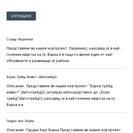
Сграда Лауриниус
Представяме ви нашия нов проект: Лауриниус, находящ се в най-
големия квартал на гр. Варна и в същото време един от най-
обновените и развиващи се райони.
Варна Трейд Инвест /Автотрейд2/
Описание: Представяме ви нашия нов проект: “Варна трейд
инвест” (Автотрейд2), ситуиран непосредствено до „Хоум
трейд”(Автотрейд1), находящ се в най-големия квартал на гр.
Варна и в.
Гардън хаус Варна
Описание: Гардън Хаус Варна Представяме ви нашия нов проект: