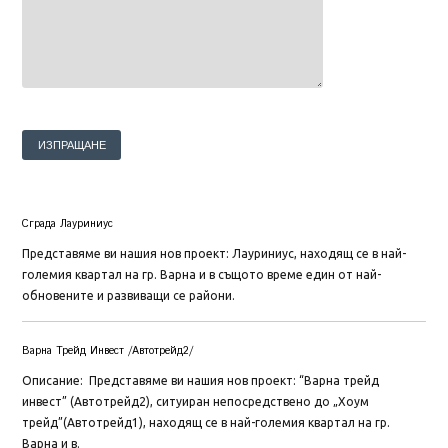
Сграда Лауриниус
Представяме ви нашия нов проект: Лауриниус, находящ се в най-
големия квартал на гр. Варна и в същото време един от най-
обновените и развиващи се райони.
Варна Трейд Инвест /Автотрейд2/
Описание: Представяме ви нашия нов проект: “Варна трейд
инвест” (Автотрейд2), ситуиран непосредствено до „Хоум
трейд”(Автотрейд1), находящ се в най-големия квартал на гр.
Варна и в.