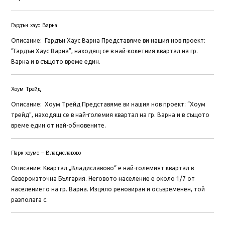
Гардън хаус Варна
Описание: Гардън Хаус Варна Представяме ви нашия нов проект:
“Гардън Хаус Варна”, находящ се в най-кокетния квартал на гр.
Варна и в същото време един.
Хоум Трейд
Описание: Хоум Трейд Представяме ви нашия нов проект: “Хоум
трейд”, находящ се в най-големия квартал на гр. Варна и в същото
време един от най-обновените.
Парк хоумс – Владиславово
Описание: Квартал „Владиславово“ е най-големият квартал в
Североизточна България. Неговото население е около 1/7 от
населението на гр. Варна. Изцяло реновиран и осъвременен, той
разполага с.