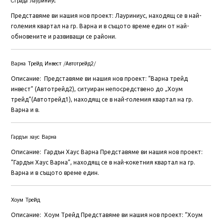
Сграда Лауриниус
Представяме ви нашия нов проект: Лауриниус, находящ се в най-
големия квартал на гр. Варна и в същото време един от най-
обновените и развиващи се райони.
Варна Трейд Инвест /Автотрейд2/
Описание: Представяме ви нашия нов проект: “Варна трейд
инвест” (Автотрейд2), ситуиран непосредствено до „Хоум
трейд”(Автотрейд1), находящ се в най-големия квартал на гр.
Варна и в.
Гардън хаус Варна
Описание: Гардън Хаус Варна Представяме ви нашия нов проект:
“Гардън Хаус Варна”, находящ се в най-кокетния квартал на гр.
Варна и в същото време един.
Хоум Трейд
Описание: Хоум Трейд Представяме ви нашия нов проект: “Хоум