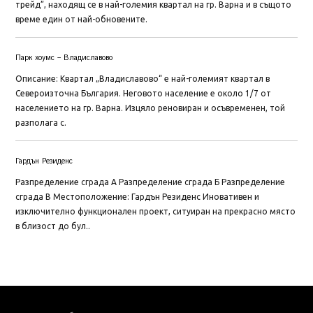
трейд”, находящ се в най-големия квартал на гр. Варна и в същото
време един от най-обновените.
Парк хоумс – Владиславово
Описание: Квартал „Владиславово“ е най-големият квартал в
Североизточна България. Неговото население е около 1/7 от
населението на гр. Варна. Изцяло реновиран и осъвременен, той
разполага с.
Гардън Резиденс
Разпределение сграда А Разпределение сграда Б Разпределение
сграда В Местоположение: Гардън Резиденс Иновативен и
изключително функционален проект, ситуиран на прекрасно място
в близост до бул..