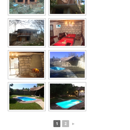
1
2
►