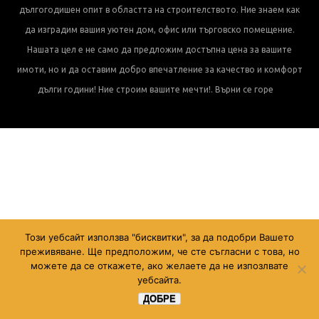
дългогодишен опит в областта на строителството. Ние знаем как
да изградим вашия уютен дом, офис или търговско помещение.
Нашата цел е не само да предложим достъпна цена за вашите
имоти, но и да оставим добро впечатление за качество и комфорт
дълги години! Ние строим вашите мечти!.
Върни се горе
Този уебсайт използва "бисквитки", за да подобри Вашето
преживяване. Ще предположим, че сте съгласни с това, но
можете да се откажете, ако желаете да не изпозлвате
уебсайта.
ДОБРЕ