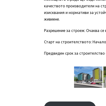
качеството производители на ст
изисквания и нормативи за устой
живеене.
Разрешение за строеж: Очаква се в
Старт на строителството: Началот
Предвиден срок за строителство 