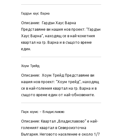
Гардън хаус Варна
Описание: Гардън Хаус Варна
Представяме ви нашия нов проект: “Гардън
Хаус Варна”, находящ се в най-кокетния
квартал на гр. Варна и в същото време
един.
Хоум Трейд
Описание: Хоум Трейд Представяме ви
нашия нов проект: “Хоум трейд”, находящ
се в най-големия квартал на гр. Варна и в
същото време един от най-обновените.
Парк хоумс – Владиславово
Описание: Квартал „Владиславово“ е най-
големият квартал в Североизточна
България. Неговото население е около 1/7