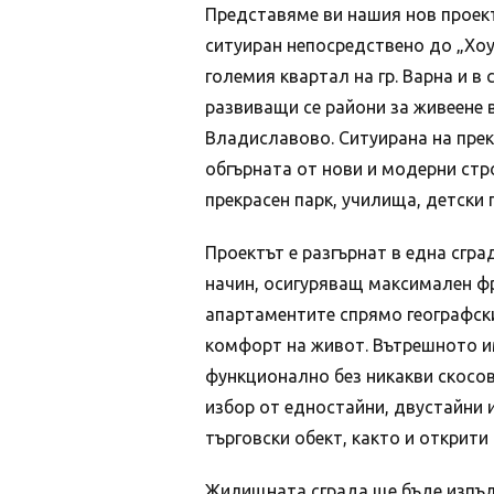
Представяме ви нашия нов проект
ситуиран непосредствено до „Хоу
големия квартал на гр. Варна и в
развиващи се райони за живеене в
Владиславово. Ситуирана на прек
обгърната от нови и модерни стр
прекрасен парк, училища, детски 
Проектът е разгърнат в една сгра
начин, осигуряващ максимален ф
апартаментите спрямо географски
комфорт на живот. Вътрешното и
функционално без никакви скосо
избор от едностайни, двустайни 
търговски обект, както и открити
Жилищната сграда ще бъде изпъл