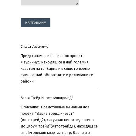
Сграда Лауриниус
Представяме ви нашия нов проект:
Лауриниус, находящ се в най-големия
квартал на гр. Варна и в същото време
един от най-обновените и развиващи се
райони.
Варна Трейд Инвест /Автотрейд2/
Описание: Представяме ви нашия нов
проект: “Варна трейд инвест”
(Автотрейд2), ситуиран непосредствено
до „Хоум трейд”(Автотрейд1), находящ се
в най-големия квартал на гр. Варна и в.