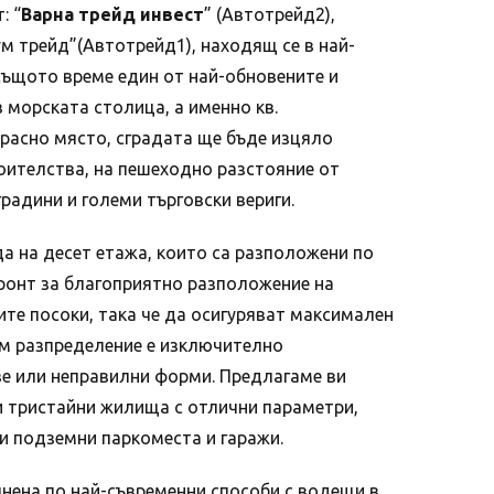
: “
Варна трейд инвест
” (Автотрейд2),
м трейд”(Автотрейд1), находящ се в най-
 същото време един от най-обновените и
 морската столица, а именно кв.
расно място, сградата ще бъде изцяло
оителства, на пешеходно разстояние от
градини и големи търговски вериги.
да на десет етажа, които са разположени по
ронт за благоприятно разположение на
те посоки, така че да осигуряват максимален
м разпределение е изключително
ве или неправилни форми. Предлагаме ви
и тристайни жилища с отлични параметри,
 и подземни паркоместа и гаражи.
нена по най-съвременни способи с водещи в