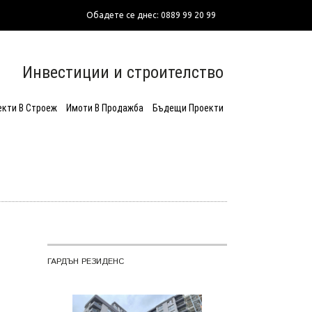
Обадете се днес: 0889 99 20 99
Инвестиции и строителство
екти В Строеж
Имоти В Продажба
Бъдещи Проекти
ГАРДЪН РЕЗИДЕНС